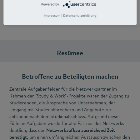
Powered by
Internationale Studierende auf dem Streetfood-Festival in Geisenheim
Impressum
|
Datenschutzerklärung
Resümee
Betroffene zu Beteiligten machen
Zentrale Aufgabenfelder für die Netzwerkpartner im
Rahmen der "Study & Work"-Projekte waren der Zugang zu
Studierenden, die Ansprache von Unternehmen, der
Umgang mit Studienabbrechern und Angebote zur
Jobsuche nach dem Studienabschluss. Aufgrund dieser
Fülle an Aufgaben wurde für alle Partner des Netzwerks
deutlich, dass der
Netzwerkaufbau ausreichend Zeit
benötigt
, um einen umfangreichen Austausch zwischen den