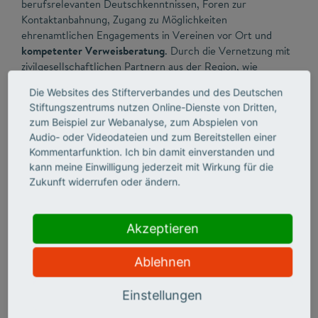
berufsrelevanten Deutschkenntnissen, Foren zur
Kontaktanbahnung, Zugang zu Möglichkeiten
ehrenamtlichen Engagements in Vereinen vor Ort und
kompetenter Verweisberatung
. Durch die Vernetzung mit
zivilgesellschaftlichen Partnern aus der Region, wie
Vereinen für Kunst, Sport oder Kultur oder
Die Websites des Stifterverbandes und des Deutschen
Vernetzungsprogramme für Internationale mit deutschen
Stiftungszentrums nutzen Online-Dienste von Dritten,
Kommilitonen schaffen Hochschulen Grundlagen für ein
zum Beispiel zur Webanalyse, zum Abspielen von
soziales und kulturelles Ankommen internationaler
Audio- oder Videodateien und zum Bereitstellen einer
Studierender.
Kommentarfunktion. Ich bin damit einverstanden und
kann meine Einwilligung jederzeit mit Wirkung für die
Zukunft widerrufen oder ändern.
Akzeptieren
Ablehnen
Einstellungen