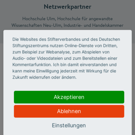
Netzwerkpartner
Hochschule Ulm, Hochschule für angewandte
Wissenschaften Neu-Ulm, Industrie- und Handelskammer
(IHK) Ulm, Agentur für Arbeit Ulm, Stadt Ulm
Die Websites des Stifterverbandes und des Deutschen
Stiftungszentrums nutzen Online-Dienste von Dritten,
zum Beispiel zur Webanalyse, zum Abspielen von
Zielgruppe
Audio- oder Videodateien und zum Bereitstellen einer
Kommentarfunktion. Ich bin damit einverstanden und
984 internationale Vollzeit-Studierende (von 9.828
kann meine Einwilligung jederzeit mit Wirkung für die
Studierenden an der Uni insgesamt), insbesondere in
Zukunft widerrufen oder ändern.
englischsprachigen Masterstudiengängen
Die meisten internationalen Studierenden sind im Fach
Akzeptieren
"Communications Technology" eingeschrieben, gefolgt
von "Medizin Klinik", "Medizin Vorklinik", "Molekulare
Ablehnen
Medizin" und "Advanced Materials".
häufigste Herkunftsländer sind China, die Türkei und
Einstellungen
Indien.