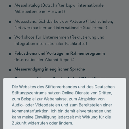
Messekatalog (Botschafter bspw. internationale
Mitarbeitende im Vorwort)
Messestand: Sichtbarkeit der Akteure (Hochschulen,
Netzwerkpartner und internationale Studierende)
Workshops für Unternehmen (Rekrutierung und
Integration internationaler Fachkräfte)
Fokusthema und Vorträge im Rahmenprogramm
(Internationaler Alumni-Report)
Messerundgang in englischer Sprache
Campusspezialisten: Studentische Hilfskräfte betreuen
Unternehmen
Die Websites des Stifterverbandes und des Deutschen
Stiftungszentrums nutzen Online-Dienste von Dritten,
Netzwerk: Im Dialog mit den Unternehmen –
zum Beispiel zur Webanalyse, zum Abspielen von
persönlicher Besuch am Stand
Audio- oder Videodateien und zum Bereitstellen einer
Jobwall: Aushang von Praktika, Werkstudentenstellen
Kommentarfunktion. Ich bin damit einverstanden und
und offenen Jobs
kann meine Einwilligung jederzeit mit Wirkung für die
Zukunft widerrufen oder ändern.