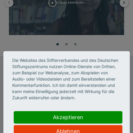
VIDEO ABSPIELEN>
Die Websites des Stifterverbandes und des Deutschen
Stiftungszentrums nutzen Online-Dienste von Dritten,
Netzwerkpartner
zum Beispiel zur Webanalyse, zum Abspielen von
Audio- oder Videodateien und zum Bereitstellen einer
Projektgruppe:
Kommentarfunktion. Ich bin damit einverstanden und
Agentur für Arbeit Jena, Bildungswerk der Thüringer
kann meine Einwilligung jederzeit mit Wirkung für die
Wirtschaft e.V., Friedrich-Schiller-Universität (FSU) Jena,
Zukunft widerrufen oder ändern.
Welcome Center Thuringia,
Wirtschaftsförderungsgesellschaft Jena mbH
Akzeptieren
Strategische Partner:
Analytik Jena AG, Carl Zeiss Jena GmbH, IWT – Institut der
Ablehnen