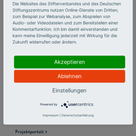
Die Websites des Stifterverbandes und des Deutschen
Stiftungszentrums nutzen Online-Dienste von Dritten,
zum Beispiel zur Webanalyse, zum Abspielen von
Audio- oder Videodateien und zum Bereitstellen einer
Kommentarfunktion. Ich bin damit einverstanden und
kann meine Einwilligung jederzeit mit Wirkung für die
Zukunft widerrufen oder ändern.
Akzeptieren
Ablehnen
Ernst-Abbe-Hochschule Jena
Einstellungen
Im Projekt "STAY – Studieren. Arbeiten. Leben in
Thüringen" steht die Sensibilisierung von Thüringer
Powered by
Unternehmen und internationalen Studierenden im
Vordergrund.
Impressum
|
Datenschutzerklärung
Projektportait