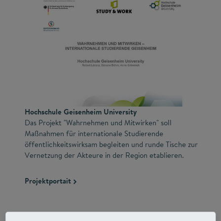
Hochschule Geisenheim University
Das Projekt "Wahrnehmen und Mitwirken" soll
Maßnahmen für internationale Studierende
öffentlichkeitswirksam begleiten und runde Tische zur
Vernetzung der Akteure in der Region etablieren.
Projektportait